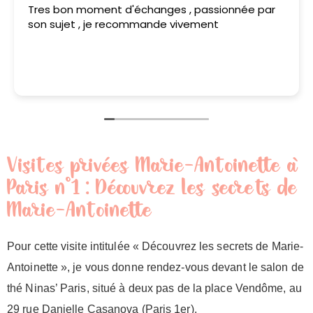
Stéphanie est une super guide !! Elle connait
vraiment très bien son sujet et elle le livre d'une
manière fun et intéressante. Elle est gentille et
patiente et je recommande cette visite a tous !!
Merci a toi Stéphanie pour cette super visite !
Lire la suite
Visites privées Marie-Antoinette à
Paris n°1 : Découvrez les secrets de
Marie-Antoinette
Pour cette visite intitulée « Découvrez les secrets de Marie-
Antoinette », je vous donne rendez-vous devant le salon de
thé Ninas’ Paris, situé à deux pas de la place Vendôme, au
29 rue Danielle Casanova (Paris 1er).