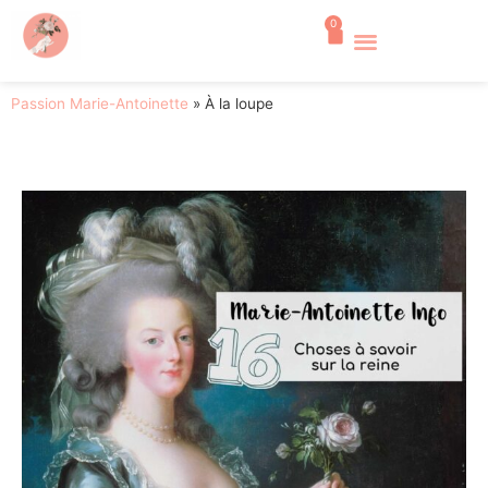
0
Passion Marie-Antoinette
»
À la loupe