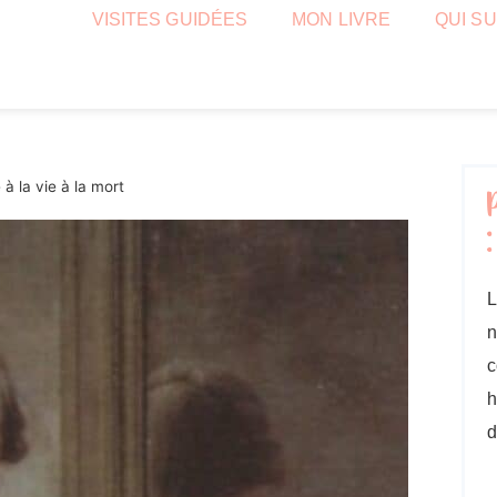
VISITES GUIDÉES
MON LIVRE
QUI SU
à la vie à la mort
L
n
c
h
d