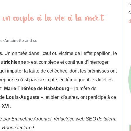
s
c
 un couple à la vie à la mort
d
ie-Antoinette and co
. Union tuée dans l’œuf ou victime de l’effet papillon, le
Autrichienne »
est complexe et continue d’interroger
à qui imputer la faute de cet échec, dont les prémisses ont
réponse n’est pas si simple, en témoignent les ficelles
t,
Marie-Thérèse de Habsbourg
– la mère de
 de
Louis-Auguste
–, et bien d’autres, ont participé à ce
s XVI
.
digé par Emmeline Argentel, rédactrice web SEO de talent.
. Bonne lecture !