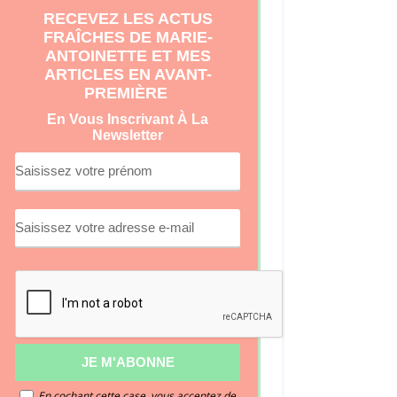
RECEVEZ LES ACTUS
FRAÎCHES DE MARIE-
ANTOINETTE ET MES
ARTICLES EN AVANT-
PREMIÈRE
En Vous Inscrivant À La
Newsletter
En cochant cette case, vous acceptez de