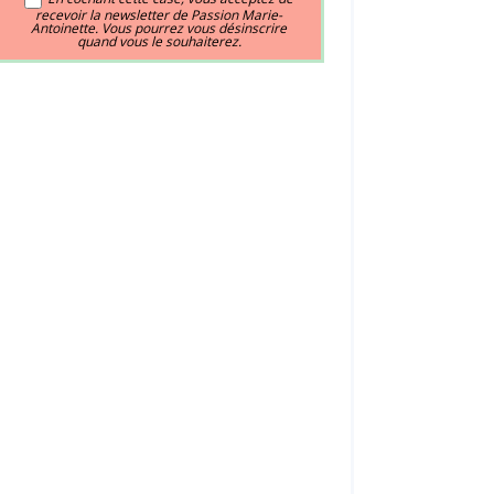
recevoir la newsletter de Passion Marie-
Antoinette. Vous pourrez vous désinscrire
quand vous le souhaiterez.