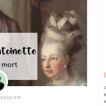
J
f
 SOULIER
A